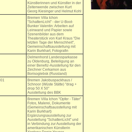
Künstlerinnen und Künstler in der
Zeitenwende zwischen Kurt
Georg Kiesinger und Helmut Kohl
Bremen Villa Ichon
"SchattenLicht" - der U-Boot-
Bunker Valentin: Arbeiten auf
Leinwand und Papier sowie
Szenenbilder aus dem
Theaterstück von Karl Kraus "Die
letzten Tage der Menschheit",
Gemeinschaftsausstellung mit
Karin Burkhart, Fotografin
Delmenhorst Landessparkasse
zu Oldenburg, Beteiligung an
einer Benefiz-Ausstellung für den
Zeichner Cerkamon aus
Borisoglebsk (Russland)
001
Bremen Jakobuspackhaus /
Schnoor (Wüste Stätte) "drag +
drop 50 X 50"
Ausstellung des BBK
Bremen Villa Ichon "Opfer - Täter"
Fotos, Malerei, Dokumente
(Gemeinschaftsausstellung mit
Karin Burkhart)
Ergänzungsausstellung zur
Ausstellung "SchattenLicht" und
in Verbindung zur Ausstellung der
amerikanischen Künstlerin