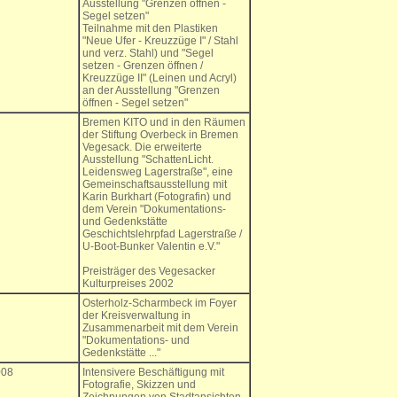
Ausstellung "Grenzen öffnen -
Segel setzen"
Teilnahme mit den Plastiken
"Neue Ufer - Kreuzzüge I" / Stahl
und verz. Stahl) und "Segel
setzen - Grenzen öffnen /
Kreuzzüge II" (Leinen und Acryl)
an der Ausstellung "Grenzen
öffnen - Segel setzen"
Bremen KITO und in den Räumen
der Stiftung Overbeck in Bremen
Vegesack. Die erweiterte
Ausstellung "SchattenLicht.
Leidensweg Lagerstraße", eine
Gemeinschaftsausstellung mit
Karin Burkhart (Fotografin) und
dem Verein "Dokumentations-
und Gedenkstätte
Geschichtslehrpfad Lagerstraße /
U-Boot-Bunker Valentin e.V."
Preisträger des Vegesacker
Kulturpreises 2002
Osterholz-Scharmbeck im Foyer
der Kreisverwaltung in
Zusammenarbeit mit dem Verein
"Dokumentations- und
Gedenkstätte ..."
008
Intensivere Beschäftigung mit
Fotografie, Skizzen und