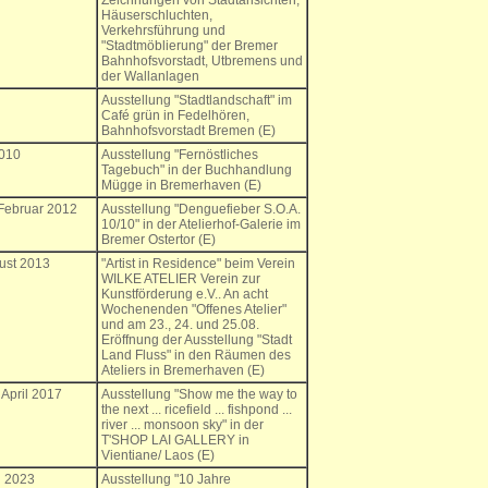
Zeichnungen von Stadtansichten,
Häuserschluchten,
Verkehrsführung und
"Stadtmöblierung" der Bremer
Bahnhofsvorstadt, Utbremens und
der Wallanlagen
Ausstellung "Stadtlandschaft" im
Café grün in Fedelhören,
Bahnhofsvorstadt Bremen (E)
2010
Ausstellung "Fernöstliches
Tagebuch" in der Buchhandlung
Mügge in Bremerhaven (E)
 Februar 2012
Ausstellung "Denguefieber S.O.A.
10/10" in der Atelierhof-Galerie im
Bremer Ostertor (E)
gust 2013
"Artist in Residence" beim Verein
WILKE ATELIER Verein zur
Kunstförderung e.V.. An acht
Wochenenden "Offenes Atelier"
und am 23., 24. und 25.08.
Eröffnung der Ausstellung "Stadt
Land Fluss" in den Räumen des
Ateliers in Bremerhaven (E)
 April 2017
Ausstellung "Show me the way to
the next ... ricefield ... fishpond ...
river ... monsoon sky" in der
T'SHOP LAI GALLERY in
Vientiane/ Laos (E)
li 2023
Ausstellung "10 Jahre