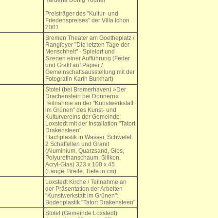
Yardena Donig Youner
Preisträger des "Kultur- und
Friedenspreises" der Villa Ichon
2001
Bremen Theater am Goetheplatz /
Rangfoyer "Die letzten Tage der
Menschheit" - Spielort und
Szenen einer Aufführung (Feder
und Grafit auf Papier /
Gemeinschaftsausstellung mit der
Fotografin Karin Burkhart)
Stotel (bei Bremerhaven) »Der
Drachenstein bei Donnern«
Teilnahme an der "Kunstwerkstatt
im Grünen" des Kunst- und
Kulturvereins der Gemeinde
Loxstedt mit der Installation "Tatort
Drakensteen".
Flachplastik in Wasser, Schwefel,
2 Schaffellen und Granit
(Aluminium, Quarzsand, Gips,
Polyurethanschaum, Silikon,
Acryl-Glas) 323 x 100 x 45
(Länge, Breite, Tiefe in cm)
Loxstedt Kirche / Teilnahme an
der Präsentation der Arbeiten
"Kunstwerkstatt im Grünen":
Bodenplastik "Tatort Drakensteen"
Stotel (Gemeinde Loxstedt)