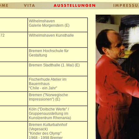
Wilhelmshaven
Galerie Morgenstern (E)
972
Wilhelmshaven Kunsthalle
Bremen Hochschule für
Gestaltung
Bremen Stadthalle (1. Mai) (E)
Fischerhude Atelier im
Bauernhaus
"Chile - ein Jahr"
Bremen ("Norwegische
Impressionen") (E)
Köln ("Doitsche Werte" /
Gruppenausstellung im
Kunstzentrum Rhenania)
Bremen Kulturbahnhof
(Vegesack)
"Kinder des Olymp"
1968 - 1998 Bremer